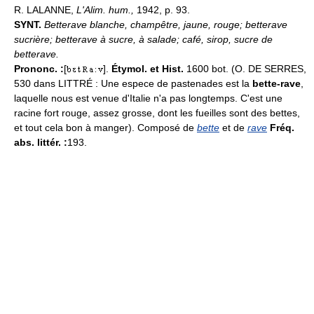
R. LALANNE,
L'Alim. hum.,
1942, p. 93.
SYNT.
Betterave blanche, champêtre, jaune, rouge; betterave
sucrière; betterave à sucre, à salade; café, sirop, sucre de
betterave.
Prononc. :
[
].
Étymol. et Hist.
1600 bot. (O. DE SERRES,
530 dans LITTRÉ : Une espece de pastenades est la
bette-rave
,
laquelle nous est venue d'Italie n'a pas longtemps. C'est une
racine fort rouge, assez grosse, dont les fueilles sont des bettes,
et tout cela bon à manger). Composé de
bette
et de
rave
Fréq.
abs. littér. :
193.