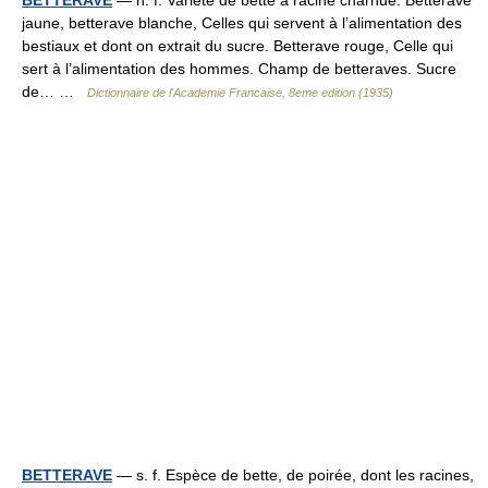
BETTERAVE
— n. f. Variété de bette à racine charnue. Betterave
jaune, betterave blanche, Celles qui servent à l’alimentation des
bestiaux et dont on extrait du sucre. Betterave rouge, Celle qui
sert à l’alimentation des hommes. Champ de betteraves. Sucre
de… …
Dictionnaire de l'Academie Francaise, 8eme edition (1935)
BETTERAVE
— s. f. Espèce de bette, de poirée, dont les racines,