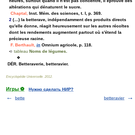
heures, surtout quand il n'est pas concentré, il éprouve des
altérations qui dénaturent le sucre.
Chaptal,
Inst. Mém. des sciences, t. I, p. 369.
2
(…) la betterave, indépendamment des produits directs
qu'elle donne, réagit heureusement sur les autres récoltes
dont les rendements augmentent partout où s'étend la
précieuse racine.
F. Berthault,
in
Omnium agricole, p. 118.
➪
tableau
Noms de légumes.
❖
DÉR.
Betteraverie, betteravier.
Encyclopédie Universelle
.
2012
.
Игры ⚽
Нужно сделать НИР?
bette
betteravier