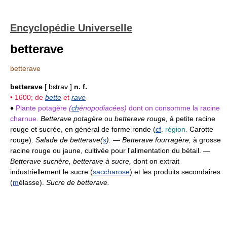
Encyclopédie Universelle
betterave
betterave
betterave
[ bɛtrav ]
n. f.
• 1600; de
bette
et
rave
♦
Plante potagère
(
ch
énopodiacées)
dont on consomme la racine
charnue.
Betterave potagère
ou
betterave rouge,
à petite racine
rouge et sucrée, en général de forme ronde (
cf
.
région.
Carotte
rouge).
Salade de betterave(
s
).
—
Betterave fourragère,
à grosse
racine rouge ou jaune, cultivée pour l'alimentation du bétail. —
Betterave sucrière, betterave à sucre,
dont on extrait
industriellement le sucre (
saccharose
) et les produits secondaires
(
m
élasse).
Sucre de betterave.