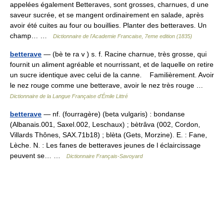
appelées également Betteraves, sont grosses, charnues, d une
saveur sucrée, et se mangent ordinairement en salade, après
avoir été cuites au four ou bouillies. Planter des betteraves. Un
champ… …
Dictionnaire de l'Academie Francaise, 7eme edition (1835)
betterave
— (bè te ra v ) s. f. Racine charnue, très grosse, qui
fournit un aliment agréable et nourrissant, et de laquelle on retire
un sucre identique avec celui de la canne. Familièrement. Avoir
le nez rouge comme une betterave, avoir le nez très rouge …
Dictionnaire de la Langue Française d'Émile Littré
betterave
— nf. (fourragère) (beta vulgaris) : bondanse
(Albanais.001, Saxel.002, Leschaux) ; bètrâva (002, Cordon,
Villards Thônes, SAX.71b18) ; blèta (Gets, Morzine). E. : Fane,
Lèche. N. : Les fanes de betteraves jeunes de l éclaircissage
peuvent se… …
Dictionnaire Français-Savoyard