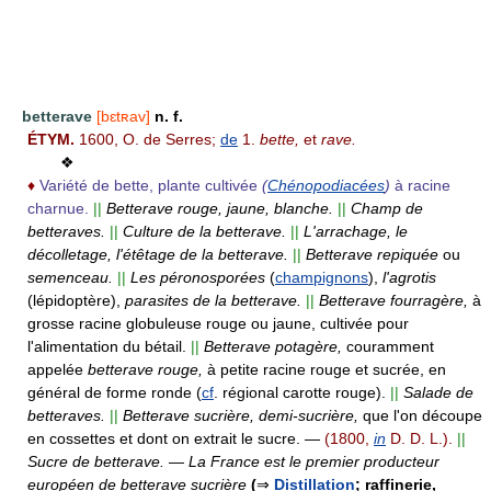
betterave
[bɛtʀav]
n. f.
ÉTYM.
1600, O. de Serres;
de
1.
bette,
et
rave.
❖
♦
Variété de bette, plante cultivée
(
Chénopodiacées
)
à racine
charnue.
||
Betterave rouge, jaune, blanche.
||
Champ de
betteraves.
||
Culture de la betterave.
||
L'arrachage, le
décolletage, l'étêtage de la betterave.
||
Betterave repiquée
ou
semenceau.
||
Les péronosporées
(
champignons
),
l'agrotis
(lépidoptère),
parasites de la betterave.
||
Betterave fourragère,
à
grosse racine globuleuse rouge ou jaune, cultivée pour
l'alimentation du bétail.
||
Betterave potagère,
couramment
appelée
betterave rouge,
à petite racine rouge et sucrée, en
général de forme ronde (
cf
. régional carotte rouge).
||
Salade de
betteraves.
||
Betterave sucrière, demi-sucrière,
que l'on découpe
en cossettes et dont on extrait le sucre.
—
(1800,
in
D. D. L.).
||
Sucre de betterave.
—
La France est le premier producteur
européen de betterave sucrière
(
⇒
Distillation
; raffinerie,