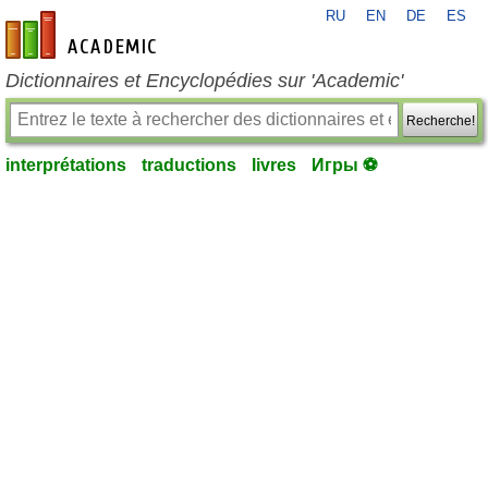
RU
EN
DE
ES
fr-academic.com
Dictionnaires et Encyclopédies sur 'Academic'
Recherche!
interprétations
traductions
livres
Игры ⚽